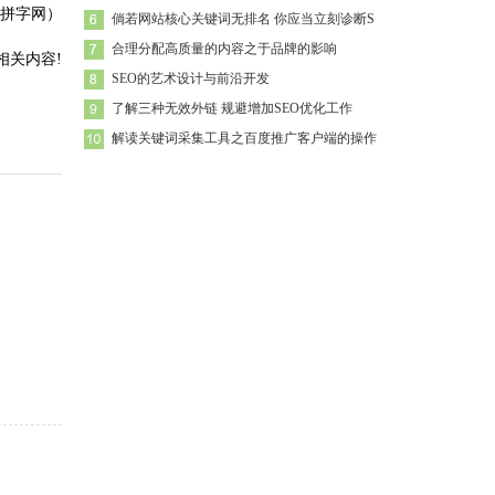
拼字网）
倘若网站核心关键词无排名 你应当立刻诊断S
合理分配高质量的内容之于品牌的影响
相关内容!
SEO的艺术设计与前沿开发
了解三种无效外链 规避增加SEO优化工作
解读关键词采集工具之百度推广客户端的操作