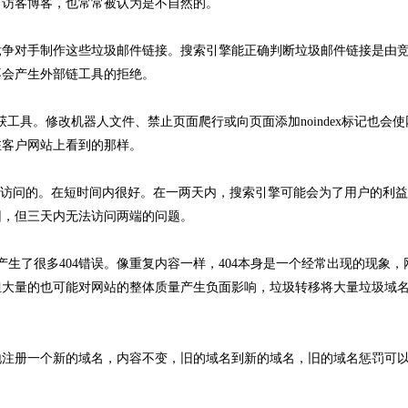
、访客博客，也常常被认为是不自然的。
争对手制作这些垃圾邮件链接。搜索引擎能正确判断垃圾邮件链接是由
不会产生外部链工具的拒绝。
获工具。修改机器人文件、禁止页面爬行或向页面添加noindex标记也会
在客户网站上看到的那样。
可访问的。在短时间内很好。在一两天内，搜索引擎可能会为了用户的利
回，但三天内无法访问两端的问题。
生了很多404错误。像重复内容一样，404本身是一个经常出现的现象，
但大量的也可能对网站的整体质量产生负面影响，垃圾转移将大量垃圾域
注册一个新的域名，内容不变，旧的域名到新的域名，旧的域名惩罚可