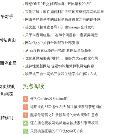
理想ONE 9月交付3504辆，环比增长29.3%
实例讲解：教你如何利用关键词立刻提高网站流量
竞争对手
网络营销最基本的目标是搭建彼此之间的信任感
英文版《超算竞赛导引》由Springer全球发行
关于抖音网红推广 这30个问题你一定要弄清楚
使网站页面
网站优化中如何合理配置外部资源
从 百度搜索优质内容指南 看网站革新频率
优化新网站要害词排行，做好六大seo优化布局
益而停止显
规律性更新网站 促进蜘蛛频繁抓取网站内容
响应式三合一网站开发和关键字推广解决方式
热点阅读
网页被删
名和惩罚
何为Cookies和SessionID
运用逆向SEO运作方法 解决被搜索引擎惩罚的
熊掌号运营之注册熊掌号的命名规则注意点
以转移到
还在担心更改网站标题会被搜索引擎降权吗
只要挑选正确的SEO优化学习方向