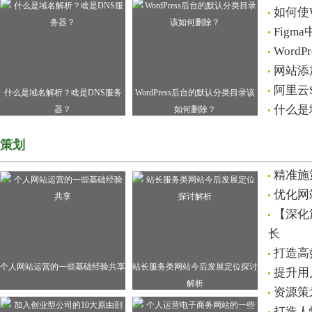
如何使
Figm
Word
网站添
阿里云S
什么是域名解析？啥是DNS服务
WordPress后台的默认分类目录该
什么是
器？
如何删除？
策划
精准施
优化网
【深化
长
打造高
个人网站运营的一些基础经验共享
站长服务类网站今后发展定位探讨
提升用
解析
资源策
打造人