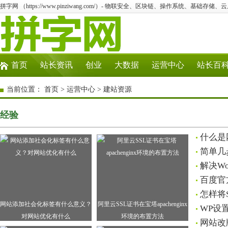
拼字网 （https://www.pinziwang.com/）- 物联安全、区块链、操作系统、基础存储、
首页
站长资讯
创业
大数据
运营中心
站长百
当前位置：
首页
>
运营中心
>
建站资源
经验
什么是
简单几
解决Wo
百度官
怎样将S
网站添加社会化标签有什么意义？
阿里云SSL证书在宝塔apachenginx
WP设置
对网站优化有什么
环境的布置方法
网站改